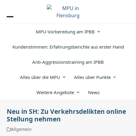
Skip
to
content
Open
Close
MPU-Vorbereitung am IPBB
mobile
mobile
menu
menu
Kundenstimmen: Erfahrungsberichte aus erster Hand
Anti-Aggressionstraining am IPBB
Alles über die MPU
Alles über Punkte
Weitere Angebote
News
Neu in SH: Zu Verkehrsdelikten online
Stellung nehmen
Allgemein