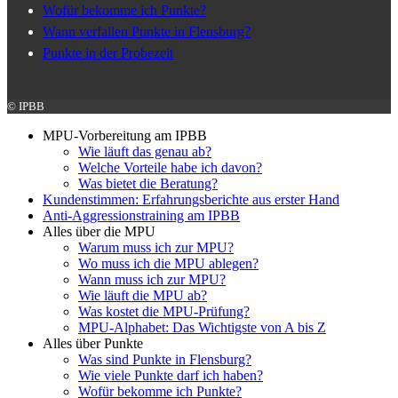
Wofür bekomme ich Punkte?
Wann verfallen Punkte in Flensburg?
Punkte in der Probezeit
© IPBB
MPU-Vorbereitung am IPBB
Wie läuft das genau ab?
Welche Vorteile habe ich davon?
Was bietet die Beratung?
Kundenstimmen: Erfahrungsberichte aus erster Hand
Anti-Aggressionstraining am IPBB
Alles über die MPU
Warum muss ich zur MPU?
Wo muss ich die MPU ablegen?
Wann muss ich zur MPU?
Wie läuft die MPU ab?
Was kostet die MPU-Prüfung?
MPU-Alphabet: Das Wichtigste von A bis Z
Alles über Punkte
Was sind Punkte in Flensburg?
Wie viele Punkte darf ich haben?
Wofür bekomme ich Punkte?