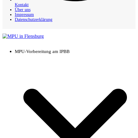
Kontakt
Über uns
Impressum
Datenschutzerklärung
Open
Close
mobile
mobile
MPU-Vorbereitung am IPBB
menu
menu