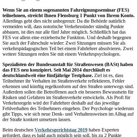
Wenn Sie an einem sogenannten Fahreignungsseminar (FES)
teilnehmen, streicht Ihnen Flensburg 1 Punkt von Ihrem Konto.
Allerdings geht dies nicht unbegrenzt: Da die Behörde natürlich
vermeiden will, dass notorische Verkehrssünder ständig Punkte
abbauen, ist dies nur alle fünf Jahre möglich. Schließlich hat das
FES vor allem eine erzieherische Funktion. Und deshalb begegnen
Sie auch der Fahrschule wieder: Zwei Sitzungen müssen Sie als
verkehrspädagogischen Teil bei einem Fahrlehrer absolvieren. Zwei
weitere Sitzungen reden Sie mit einem Verkehrspsychologen.
Spezialisten der Bundesanstalt für Straßenwesen (BASt) haben
das FES neu konzipiert. Seit Mai 2014 durchläuft es
deutschlandweit eine fünfjährige Testphase.
Ziel ist es, dass
Teilnehmer ihr Verhalten im Straßenverkehr reflektieren, Fehler
erkennen und künftig regelkonform auf den Straßen unterwegs sind.
Außerdem sollen die Betroffenen auch ein besseres Bewusstsein für
Risiken und Gefahren im Straßenverkehr entwickeln. Als Profi für
Verkehrsregeln wird der Fahrlehrer deshalb auf das jeweilige
Fehlverhalten des Teilnehmers eingehen. Der Psychologe wiederum
gibt Tipps, wie sich neue Denk- und Verhaltensweisen im Alltag auf
der Straße konkret umsetzen lassen.
Beim deutschen
Verkehrsgerichtstag 2019
haben Experten
gefordert, dass es bald auch möglich sein soll, bis zu 2 Punkte