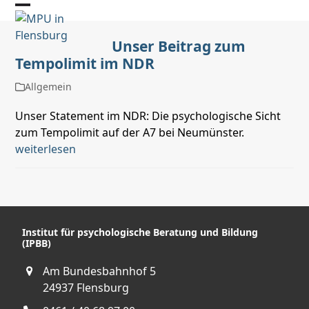
Skip
Open
Close
to
mobile
mobile
content
Unser Beitrag zum
Tempolimit im NDR
menu
menu
Allgemein
Unser Statement im NDR: Die psychologische Sicht
zum Tempolimit auf der A7 bei Neumünster.
weiterlesen
Institut für psychologische Beratung und Bildung
(IPBB)
Am Bundesbahnhof 5
24937 Flensburg