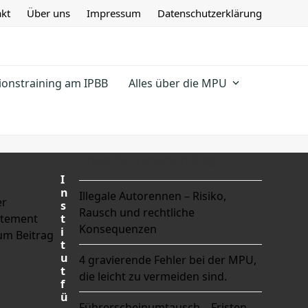
kt
Über uns
Impressum
Datenschutzerklärung
ionstraining am IPBB
Alles über die MPU
Unser Führerschein-Blog
I
n
Illegale Autorennen – Risiko,
er
s
Rausch und rechtliche
tatement
t
Konsequenzen
i
um Beitrag
t
u
4 gravierende Fehler bei der MPU,
t
die leicht zu vermeiden sind.
f
ü
Führerscheinumtausch – Fristen