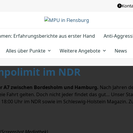
Konta
e
men: Erfahrungsberichte aus erster Hand
Anti-Aggress
Alles über Punkte
Weitere Angebote
News
mpolimit im NDR
der A7 zwischen Bordesholm und Hamburg.
Nach Jahren d
reie Fahrt gelten. Doch nicht jeder findet das gut… Unser S
m 18:00 Uhr im NDR sowie im Schleswig-Holstein Magazin. Z
(Screenshot Mediathek)