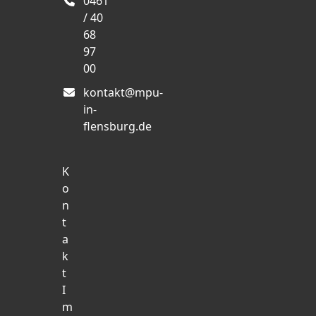
0461
/ 40
68
97
00
kontakt@mpu-
in-
flensburg.de
K
o
n
t
a
k
t
I
m