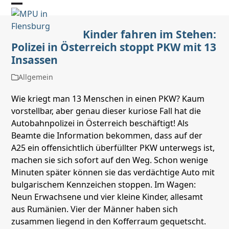
Skip
Open
Close
to
mobile
mobile
content
Kinder fahren im Stehen:
Polizei in Österreich stoppt PKW mit 13
menu
menu
Insassen
Allgemein
Wie kriegt man 13 Menschen in einen PKW? Kaum
vorstellbar, aber genau dieser kuriose Fall hat die
Autobahnpolizei in Österreich beschäftigt! Als
Beamte die Information bekommen, dass auf der
A25 ein offensichtlich überfüllter PKW unterwegs ist,
machen sie sich sofort auf den Weg. Schon wenige
Minuten später können sie das verdächtige Auto mit
bulgarischem Kennzeichen stoppen. Im Wagen:
Neun Erwachsene und vier kleine Kinder, allesamt
aus Rumänien. Vier der Männer haben sich
zusammen liegend in den Kofferraum gequetscht.