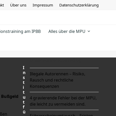
kt
Über uns
Impressum
Datenschutzerklärung
ionstraining am IPBB
Alles über die MPU
Unser Führerschein-Blog
I
n
Illegale Autorennen – Risiko,
s
Rausch und rechtliche
t
Konsequenzen
i
t
, Bußgeld
u
4 gravierende Fehler bei der MPU,
t
die leicht zu vermeiden sind.
f
ü
aßen
Führerscheinumtausch – Fristen