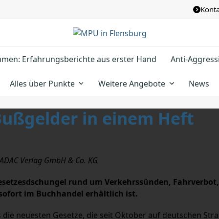
Konta
e
men: Erfahrungsberichte aus erster Hand
Anti-Aggress
Alles über Punkte
Weitere Angebote
News
Bußgelder in einem Heft
ADAC Verlag GmbH & Co. KG
 Gesetzesdschungel rund um Verkehrssünden, Fahrverbot
ofort im Buchhandel erhältlich ist.
ts die neuesten Gesetze, die seit Oktober auf deutschen Str