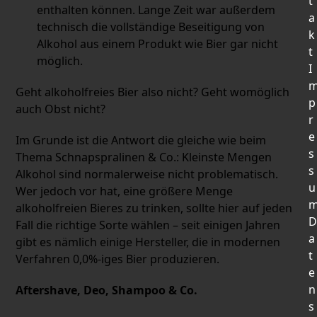
t
enthalten können. Lange Zeit war außerdem
a
technisch die vollständige Beseitigung von
k
Alkohol aus einem Produkt wie Bier gar nicht
t
möglich.
I
Geht alkoholfreies Bier also nicht? Geht womöglich
p
auch Obst nicht?
r
e
Im Grunde ist die Antwort die gleiche wie beim
s
Thema Schnapspralinen & Co.: Kleinste Mengen
s
Alkohol sind normalerweise nicht problematisch.
u
Wer jedoch vor hat, eine größere Menge
alkoholfreien Bieres zu trinken, sollte hier auf jeden
D
Fall die richtige Sorte wählen – seit einigen Jahren
a
gibt es nämlich einige Hersteller, die in modernen
t
Verfahren 0,0%-iges Bier produzieren.
e
n
Aftershave, Deo, Shampoo & Co.
s